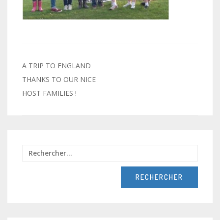
Navigation
A TRIP TO ENGLAND
de
THANKS TO OUR NICE
HOST FAMILIES !
l’article
Recher