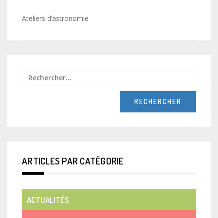
Navigation
Ateliers d’astronomie
de
l’article
Recher
ARTICLES PAR CATÉGORIE
ACTUALITÉS