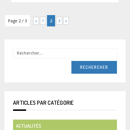
Page 2 / 3
«
1
2
3
»
Recher
ARTICLES PAR CATÉGORIE
ACTUALITÉS