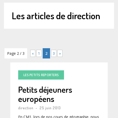
Les articles de direction
Page 2 / 3
«
1
2
3
»
LES PETITS REPORTERS
Petits déjeuners
européens
direction
-
25 juin 2013
En CM1, lors de nos cours de géographie, nous