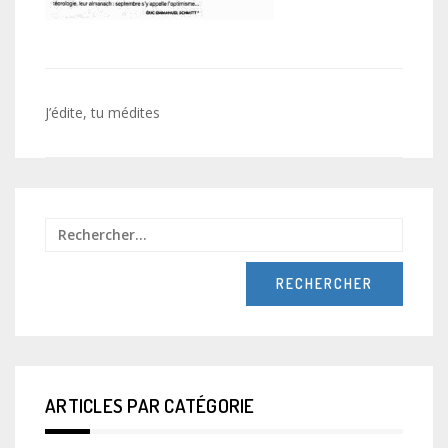
Navigation
J’édite, tu médites
de
l’article
Recher
ARTICLES PAR CATÉGORIE