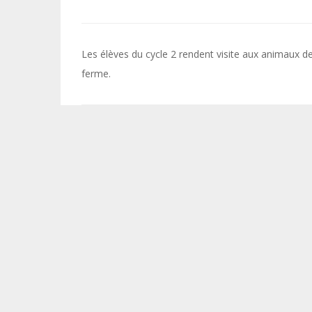
Navigation
Les élèves du cycle 2 rendent visite aux animaux de
de
ferme.
l’article