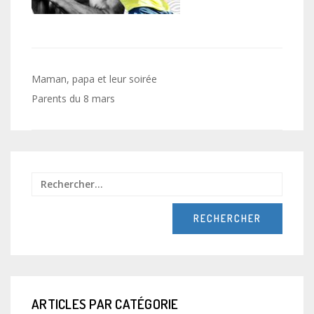
Navigation
Maman, papa et leur soirée
de
Parents du 8 mars
l’article
Recher
ARTICLES PAR CATÉGORIE