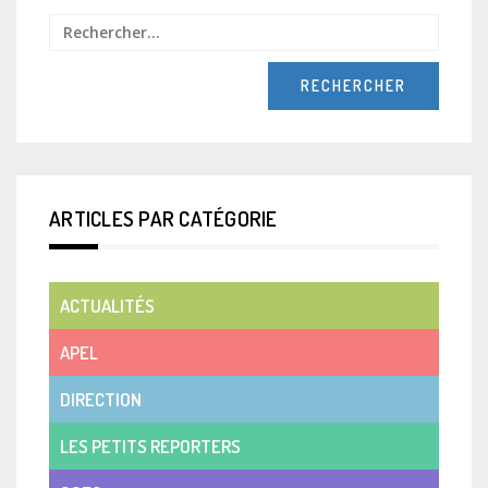
Recher
ARTICLES PAR CATÉGORIE
ACTUALITÉS
APEL
DIRECTION
LES PETITS REPORTERS