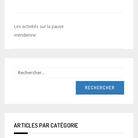
Navigation
Les activités sur la pause
de
méridienne
l’article
Recher
ARTICLES PAR CATÉGORIE