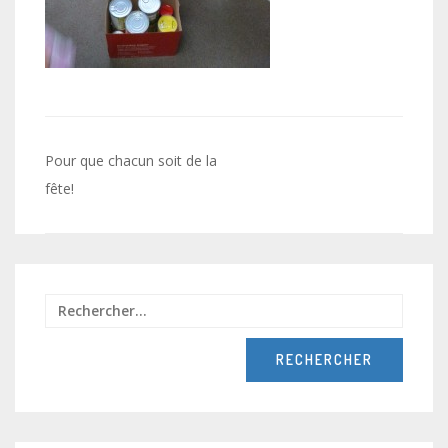
Navigation
Pour que chacun soit de la
de
fête!
l’article
Recher