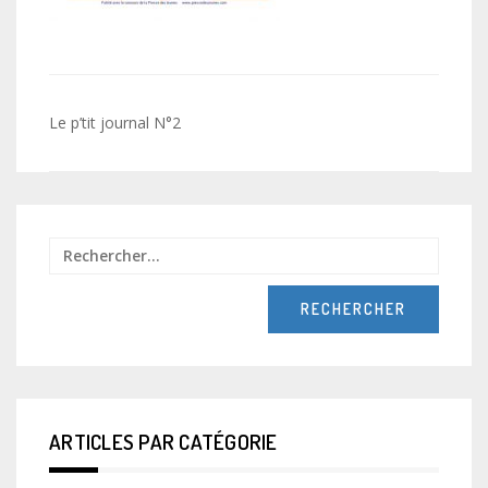
Navigation
Le p’tit journal N°2
de
l’article
Recher
ARTICLES PAR CATÉGORIE