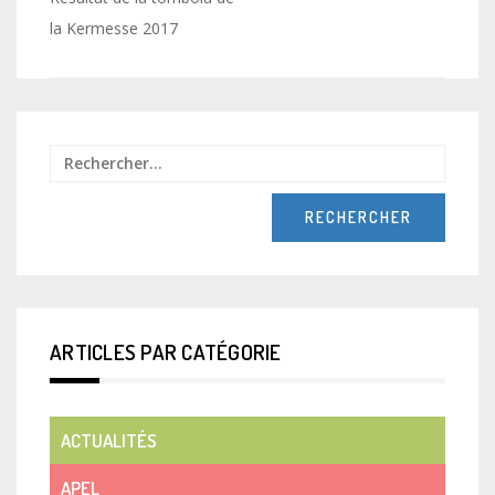
de
la Kermesse 2017
l’article
Recher
ARTICLES PAR CATÉGORIE
ACTUALITÉS
APEL