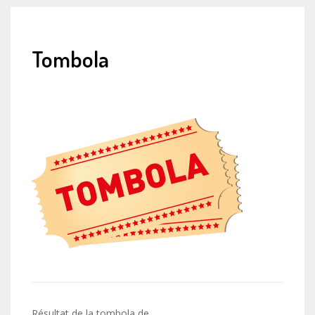
Tombola
Navigation
Résultat de la tombola de