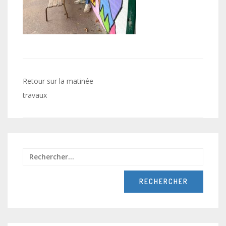
Navigation
Retour sur la matinée
de
travaux
l’article
Recher