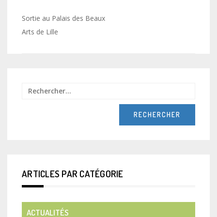
Navigation
Sortie au Palais des Beaux
de
Arts de Lille
l’article
Recher
ARTICLES PAR CATÉGORIE
ACTUALITÉS