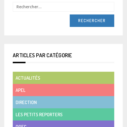
Recher
ARTICLES PAR CATÉGORIE
ACTUALITÉS
APEL
DIRECTION
LES PETITS REPORTERS
OGEC