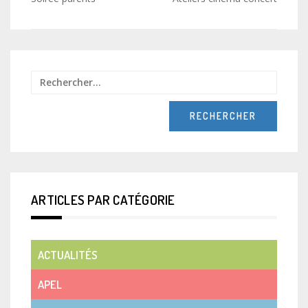
de
l’article
Recher
ARTICLES PAR CATÉGORIE
ACTUALITÉS
APEL