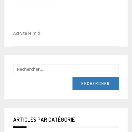
Navigation
Activité le midi
de
l’article
Recher
ARTICLES PAR CATÉGORIE