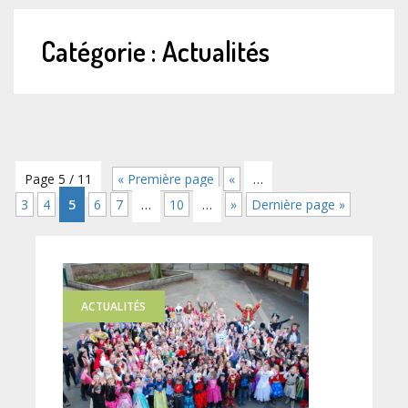
Catégorie :
Actualités
Page 5 / 11
« Première page
«
…
3
4
5
6
7
…
10
…
»
Dernière page »
ACTUALITÉS