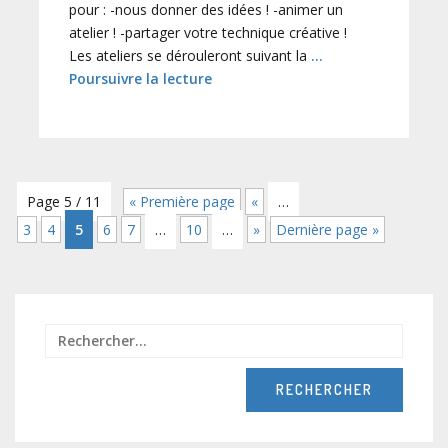
pour : -nous donner des idées ! -animer un
atelier ! -partager votre technique créative !
Les ateliers se dérouleront suivant la
…
Poursuivre la lecture
Page 5 / 11
« Première page
«
…
3
4
5
6
7
…
10
…
»
Dernière page »
Recher