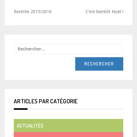
Navigation
Rentrée 2015/2016
C’est bientôt Noël !
de
l’article
Recher
ARTICLES PAR CATÉGORIE
ACTUALITÉS