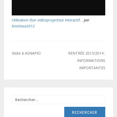
Utilisation d’un vidéoprojecteur interactif…
par
Kinshasa2012
Navigation
Visite à ASNAPIO
RENTRÉE 2013/2014 :
de
INFORMATIONS
IMPORTANTES
l’article
Recher