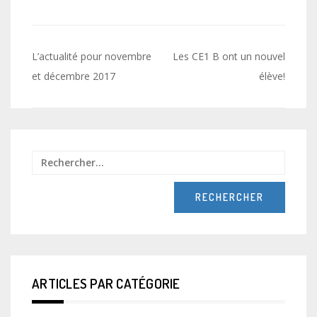
Navigation
L’actualité pour novembre
Les CE1 B ont un nouvel
de
et décembre 2017
élève!
l’article
Recher
ARTICLES PAR CATÉGORIE